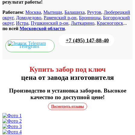
результат работы!
Работаем
:
Москва
,
Мытищи
,
Балашиха
,
Реутов
,
Люберецкий
округ
,
Домодедово
,
Раменский р-он
,
Бронницы
,
Богородский
округ
,
Истра
,
Пушкинский р-он
,
Лыткарино
,
Красногорск
...
по всей
Московской области
.
+7 (495) 147-88-40
Telegram
Купить забор под ключ
цена от завода изготовителя
Производство и установка заборов. Высокое
качество по доступной цене!
Посмотреть отзывы