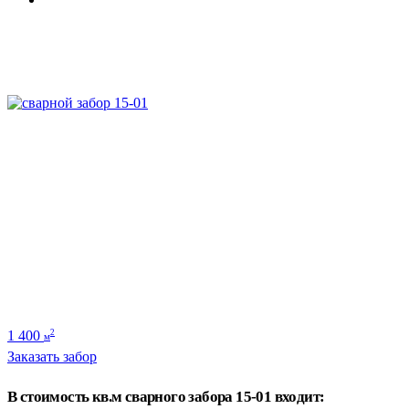
1 400
2
м
Заказать забор
В стоимость кв.м сварного забора 15-01 входит: