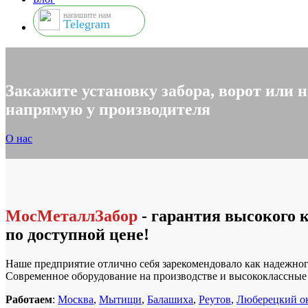
напишите нам
Telegram
Закажите установку забора, ворот или 
напрямую у производителя
О нас
МосМеталлЗабор
- гарантия высокого 
по доступной цене!
Наше предприятие отлично себя зарекомендовало как надежног
Современное оборудование на производстве и высококлассны
Работаем
:
Москва
,
Мытищи
,
Балашиха
,
Реутов
,
Люберецкий о