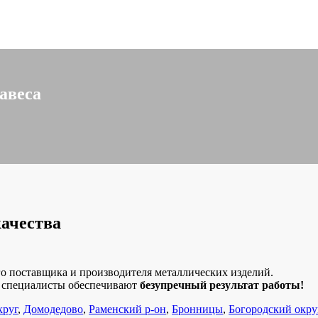
навеса
качества
о поставщика и производителя металлических изделий.
е специалисты обеспечивают
безупречный результат работы!
круг
,
Домодедово
,
Раменский р-он
,
Бронницы
,
Богородский окру