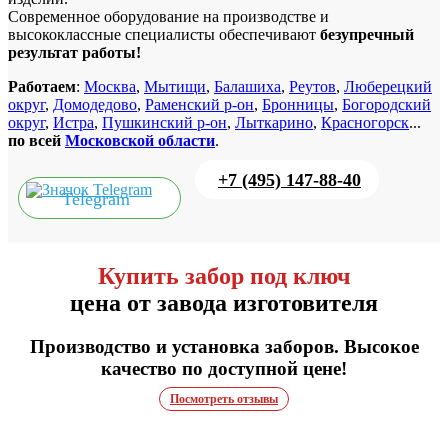
Современное оборудование на производстве и
высококлассные специалисты обеспечивают
безупречный
результат работы!
Работаем
:
Москва
,
Мытищи
,
Балашиха
,
Реутов
,
Люберецкий
округ
,
Домодедово
,
Раменский р-он
,
Бронницы
,
Богородский
округ
,
Истра
,
Пушкинский р-он
,
Лыткарино
,
Красногорск
...
по всей
Московской области
.
+7 (495) 147-88-40
Telegram
Купить забор под ключ
цена от завода изготовителя
Производство и установка заборов. Высокое
качество по доступной цене!
Посмотреть отзывы