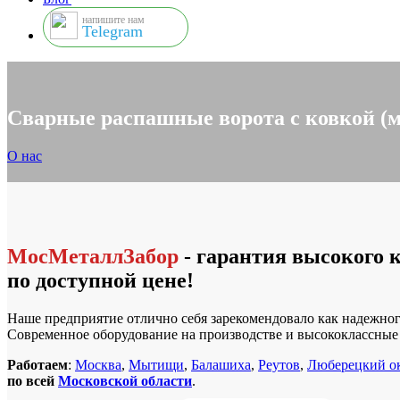
напишите нам
Telegram
Сварные распашные ворота с ковкой (м
О нас
МосМеталлЗабор
- гарантия высокого 
по доступной цене!
Наше предприятие отлично себя зарекомендовало как надежног
Современное оборудование на производстве и высококлассны
Работаем
:
Москва
,
Мытищи
,
Балашиха
,
Реутов
,
Люберецкий о
по всей
Московской области
.