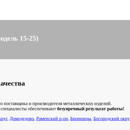
одель 15-25)
качества
о поставщика и производителя металлических изделий.
е специалисты обеспечивают
безупречный результат работы!
круг
,
Домодедово
,
Раменский р-он
,
Бронницы
,
Богородский окру