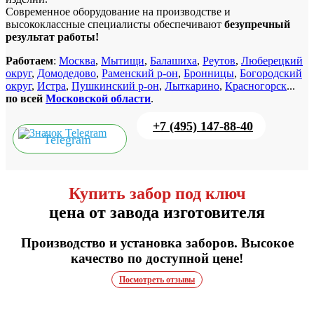
Современное оборудование на производстве и
высококлассные специалисты обеспечивают
безупречный
результат работы!
Работаем
:
Москва
,
Мытищи
,
Балашиха
,
Реутов
,
Люберецкий
округ
,
Домодедово
,
Раменский р-он
,
Бронницы
,
Богородский
округ
,
Истра
,
Пушкинский р-он
,
Лыткарино
,
Красногорск
...
по всей
Московской области
.
+7 (495) 147-88-40
Telegram
Купить забор под ключ
цена от завода изготовителя
Производство и установка заборов. Высокое
качество по доступной цене!
Посмотреть отзывы