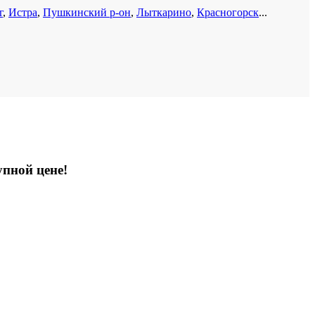
г
,
Истра
,
Пушкинский р-он
,
Лыткарино
,
Красногорск
...
упной цене!