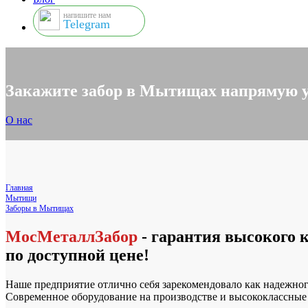
напишите нам
Telegram
Закажите забор в Мытищах напрямую у
О нас
Главная
Мытищи
Заборы в Мытищах
МосМеталлЗабор
- гарантия высокого 
по доступной цене!
Наше предприятие отлично себя зарекомендовало как надежног
Современное оборудование на производстве и высококлассны