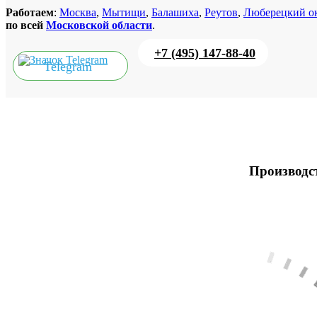
Работаем
:
Москва
,
Мытищи
,
Балашиха
,
Реутов
,
Люберецкий о
по всей
Московской области
.
+7 (495) 147-88-40
Telegram
Производст