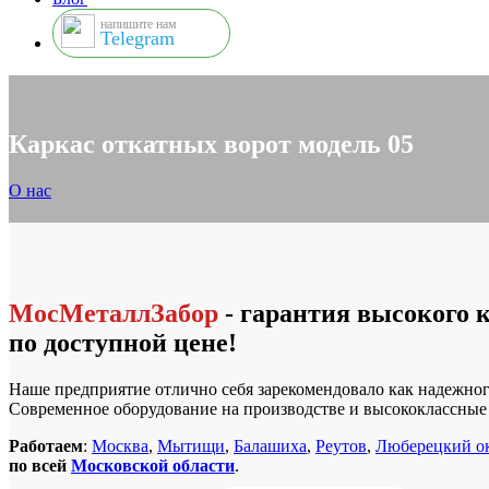
напишите нам
Telegram
Каркас откатных ворот модель 05
О нас
МосМеталлЗабор
- гарантия высокого 
по доступной цене!
Наше предприятие отлично себя зарекомендовало как надежног
Современное оборудование на производстве и высококлассны
Работаем
:
Москва
,
Мытищи
,
Балашиха
,
Реутов
,
Люберецкий о
по всей
Московской области
.