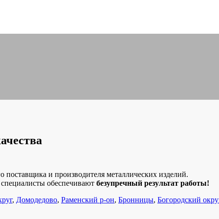
качества
о поставщика и производителя металлических изделий.
е специалисты обеспечивают
безупречный результат работы!
круг
,
Домодедово
,
Раменский р-он
,
Бронницы
,
Богородский окру