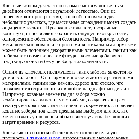
Кованые заборы для частного дома с минималистичным
дизайном отличаются визуальной легкостью. Они не
перегружают пространство, что особенно важно для
небольших участков, где массивные ограждения могут создать
ощущение тесноты. Прозрачные или полупрозрачные
конструкции позволяют сохранить ощущение открытости,
одновременно обеспечивая безопасность. Например, забор
металлический кованый с простыми вертикальными прутьями
может быть дополнен декоративными элементами, такими как
небольшие геометрические фигуры, которые добавляют
индивидуальности без ущерба для лаконичности.
Одним из ключевых преимуществ таких заборов является их
универсальность. Они гармонично сочетаются с различными
материалами, такими как камень, дерево или стекло, что
позволяет интегрировать их в любой ландшафтный дизайн.
Например, кованые элементы для забора можно
комбинировать с каменными столбами, создавая контраст
текстур, который выглядит стильно и современно. Это делает
кованые заборы под ключ идеальным выбором для тех, кто
хочет создать уникальный образ своего участка без лишних
затрат времени и ресурсов.
Ковка как технология обеспечивает исключительную
прочность.
Стальной забор
, изготовленный методом ковки,