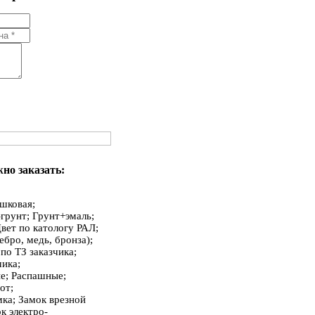
но заказать:
шковая;
грунт; Грунт+эмаль;
Цвет по катологу РАЛ;
ебро, медь, бронза);
по ТЗ заказчика;
чика;
ые; Распашные;
от;
амка; Замок врезной
к электро-