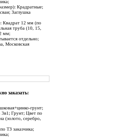
чика;
азмер): Крадратные;
сваи; Заглушка
)
: Квадрат 12 мм (по
ьная труба (10, 15,
2 мм;
тывается отдельно;
ва, Московская
но заказать:
шковая+цинко-грунт;
 3в1; Грунт; Цвет по
а (золото, серебро,
по ТЗ заказчика;
чика;