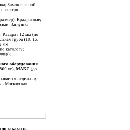
амка; Замок врезной
к электро-
размер): Крадратные;
сваи; Заглушка
)
: Квадрат 12 мм (по
ьная труба (10, 15,
2 мм;
 по катологу;
ллер);
;
ного оборудования
800 кг.),
МАКС
(до
тывается отдельно;
ва, Московская
но заказать: