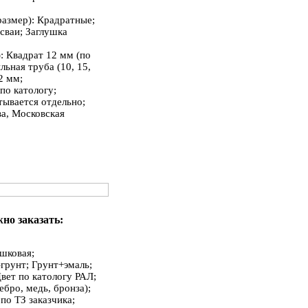
азмер): Крадратные;
сваи; Заглушка
)
: Квадрат 12 мм (по
ьная труба (10, 15,
2 мм;
 по катологу;
тывается отдельно;
ва, Московская
но заказать:
шковая;
грунт; Грунт+эмаль;
Цвет по катологу РАЛ;
ебро, медь, бронза);
по ТЗ заказчика;