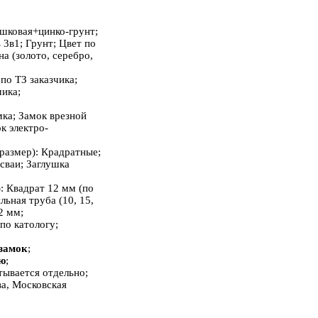
шковая+цинко-грунт;
 3в1; Грунт; Цвет по
а (золото, серебро,
по ТЗ заказчика;
чика;
амка; Замок врезной
к электро-
размер): Крадратные;
сваи; Заглушка
)
: Квадрат 12 мм (по
ьная труба (10, 15,
2 мм;
 по катологу;
замок
;
ю
;
тывается отдельно;
ва, Московская