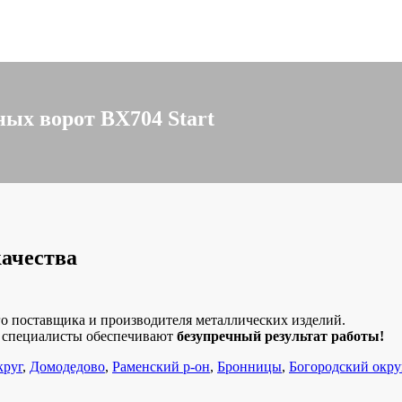
ых ворот BX704 Start
качества
о поставщика и производителя металлических изделий.
е специалисты обеспечивают
безупречный результат работы!
круг
,
Домодедово
,
Раменский р-он
,
Бронницы
,
Богородский окру