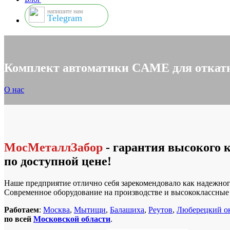
напишите нам
Telegram
Комплект автоматики CAME для откатн
О нас
МосМеталлЗабор
- гарантия высокого 
по доступной цене!
Наше предприятие отлично себя зарекомендовало как надежног
Современное оборудование на производстве и высококлассны
Работаем
:
Москва
,
Мытищи
,
Балашиха
,
Реутов
,
Люберецкий о
по всей
Московской области
.