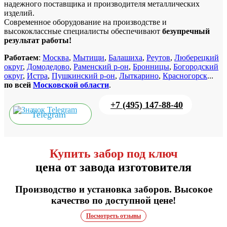
надежного поставщика и производителя металлических
изделий.
Современное оборудование на производстве и
высококлассные специалисты обеспечивают
безупречный
результат работы!
Работаем
:
Москва
,
Мытищи
,
Балашиха
,
Реутов
,
Люберецкий
округ
,
Домодедово
,
Раменский р-он
,
Бронницы
,
Богородский
округ
,
Истра
,
Пушкинский р-он
,
Лыткарино
,
Красногорск
...
по всей
Московской области
.
+7 (495) 147-88-40
Telegram
Купить забор под ключ
цена от завода изготовителя
Производство и установка заборов. Высокое
качество по доступной цене!
Посмотреть отзывы